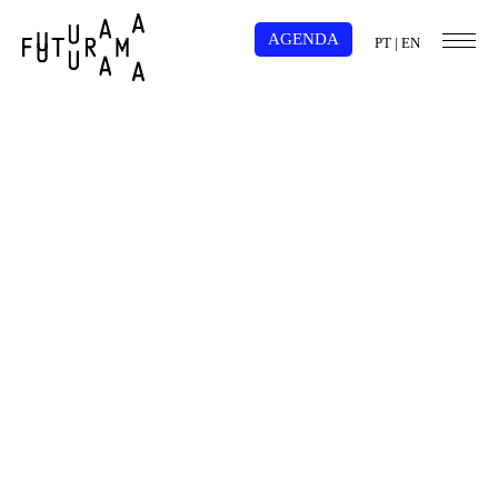
AGENDA
PT
|
EN
Embaixadores
Futurama